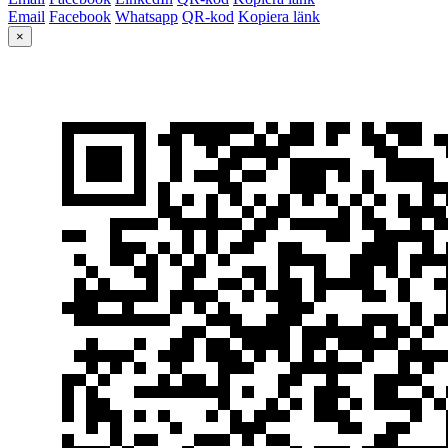
Email
Facebook
Whatsapp
QR-kod
Kopiera länk
×