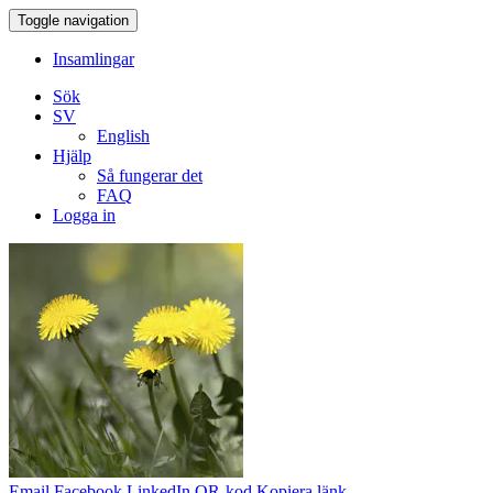
Toggle navigation
Insamlingar
Sök
SV
English
Hjälp
Så fungerar det
FAQ
Logga in
Email
Facebook
LinkedIn
QR-kod
Kopiera länk