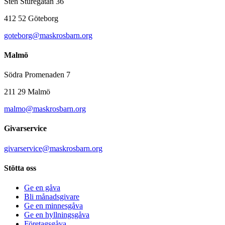
Sten Sturegatan 36
412 52 Göteborg
goteborg@maskrosbarn.org
Malmö
Södra Promenaden 7
211 29 Malmö
malmo@maskrosbarn.org
Givarservice
givarservice@maskrosbarn.org
Stötta oss
Ge en gåva
Bli månadsgivare
Ge en minnesgåva
Ge en hyllningsgåva
Företagsgåva