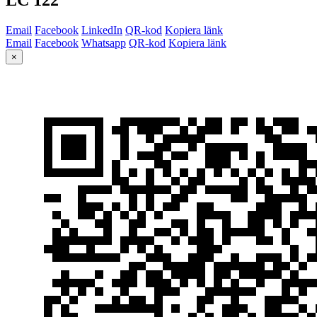
Email
Facebook
LinkedIn
QR-kod
Kopiera länk
Email
Facebook
Whatsapp
QR-kod
Kopiera länk
×