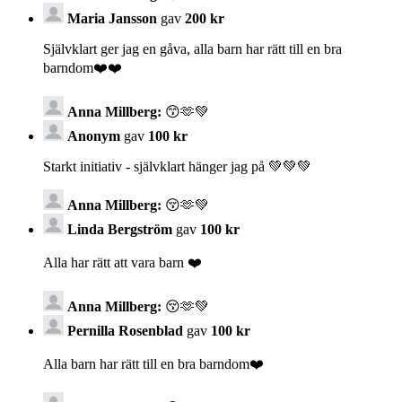
Maria Jansson
gav
200 kr
Självklart ger jag en gåva, alla barn har rätt till en bra
barndom❤️❤️
Anna Millberg:
😙🫶💚
Anonym
gav
100 kr
Starkt initiativ - självklart hänger jag på 💚💚💚
Anna Millberg:
😚🫶💚
Linda Bergström
gav
100 kr
Alla har rätt att vara barn ❤️
Anna Millberg:
😚🫶💚
Pernilla Rosenblad
gav
100 kr
Alla barn har rätt till en bra barndom❤️