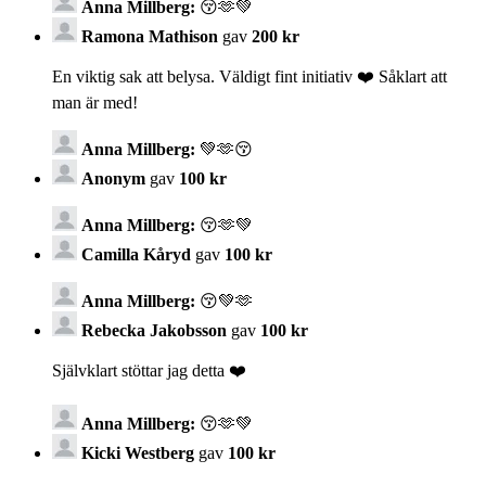
Anna Millberg:
😚🫶💚
Ramona Mathison
gav
200 kr
En viktig sak att belysa. Väldigt fint initiativ ❤️ Såklart att
man är med!
Anna Millberg:
💚🫶😚
Anonym
gav
100 kr
Anna Millberg:
😚🫶💚
Camilla Kåryd
gav
100 kr
Anna Millberg:
😚💚🫶
Rebecka Jakobsson
gav
100 kr
Självklart stöttar jag detta ❤️
Anna Millberg:
😚🫶💚
Kicki Westberg
gav
100 kr