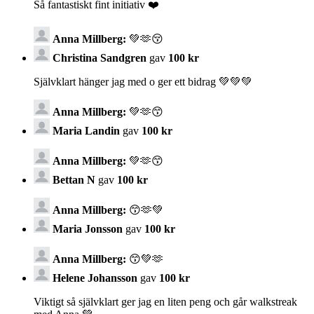
Så fantastiskt fint initiativ ❤️
Anna Millberg:
💚🫶😚
Christina Sandgren
gav
100 kr
Självklart hänger jag med o ger ett bidrag 💚💚💚
Anna Millberg:
💚🫶😙
Maria Landin
gav
100 kr
Anna Millberg:
💚🫶😙
Bettan N
gav
100 kr
Anna Millberg:
😙🫶💚
Maria Jonsson
gav
100 kr
Anna Millberg:
😙💚🫶
Helene Johansson
gav
100 kr
Viktigt så självklart ger jag en liten peng och går walkstreak