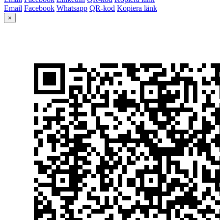
Email
Facebook
Whatsapp
QR-kod
Kopiera länk
×