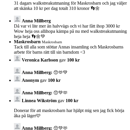
31 dagars walkstreakutmaning för Maskrosbarn och jag väljer
att skänka 10 kr per dag totalt 310 kronor 👣🌼
Anna Millberg
Då var vi lite mer än halvvägs och vi har fått ihop 3000 kr
Wow heja oss allihopa kämpa på nu med walkstreakutmaning
heja heja 👣🌼💚
Maskrosbarn
Maskrosbarn
Tack till alla som stöttar Annas insamling och Maskrosbarns
arbete för barns rätt till sin barndom <3
Veronica Karlsson
gav
100 kr
Anna Millberg:
😙🫶💚
Anonym
gav
100 kr
Anna Millberg:
😙💚🫶
Linnea Wikström
gav
100 kr
Donerar för att maskrosbarn har hjälpt mig sen jag fick börja
åka på läger🩷
Anna Millberg:
😙💚🫶