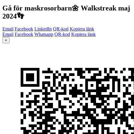
Gå för maskrosorbarn🌼 Walkstreak maj
2024👣
Email
Facebook
LinkedIn
QR-kod
Kopiera länk
Email
Facebook
Whatsapp
QR-kod
Kopiera länk
×