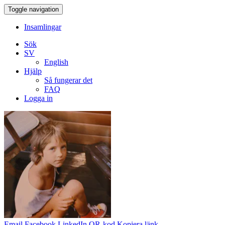
Toggle navigation
Insamlingar
Sök
SV
English
Hjälp
Så fungerar det
FAQ
Logga in
Email
Facebook
LinkedIn
QR-kod
Kopiera länk