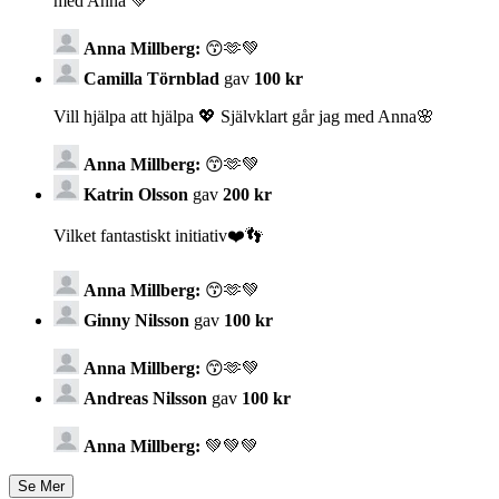
med Anna 💚
Anna Millberg:
😙🫶💚
Camilla Törnblad
gav
100 kr
Vill hjälpa att hjälpa 💖 Självklart går jag med Anna🌸
Anna Millberg:
😙🫶💚
Katrin Olsson
gav
200 kr
Vilket fantastiskt initiativ❤️👣
Anna Millberg:
😙🫶💚
Ginny Nilsson
gav
100 kr
Anna Millberg:
😙🫶💚
Andreas Nilsson
gav
100 kr
Anna Millberg:
💚💚💚