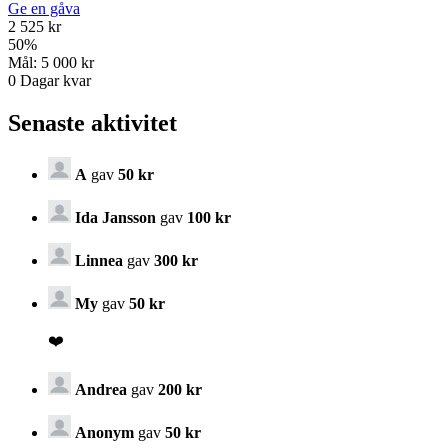
Ge en gåva
2 525 kr
50
%
Mål:
5 000 kr
0
Dagar kvar
Senaste aktivitet
A
gav
50 kr
Ida Jansson
gav
100 kr
Linnea
gav
300 kr
My
gav
50 kr
❤️
Andrea
gav
200 kr
Anonym
gav
50 kr