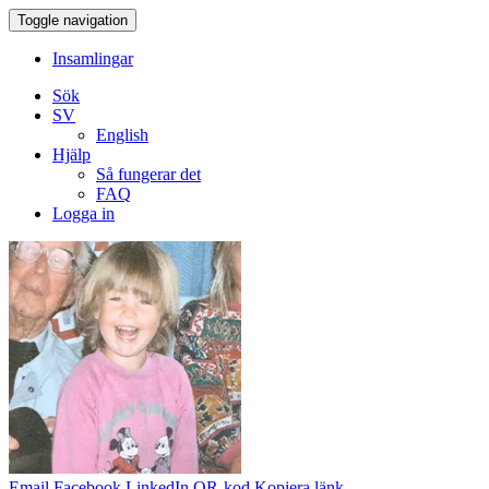
Toggle navigation
Insamlingar
Sök
SV
English
Hjälp
Så fungerar det
FAQ
Logga in
Email
Facebook
LinkedIn
QR-kod
Kopiera länk