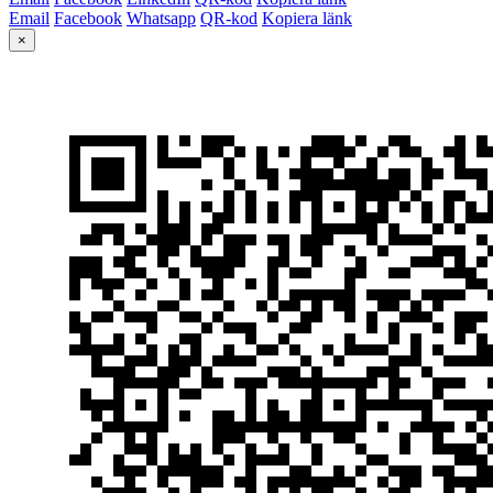
Email
Facebook
Whatsapp
QR-kod
Kopiera länk
×